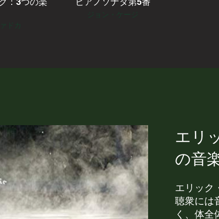
ク：3つの楽
ピアノソナタ第5番
ジョン・ケージ
ァドカ
エリ
の音
エリック
聴衆には
く、体全