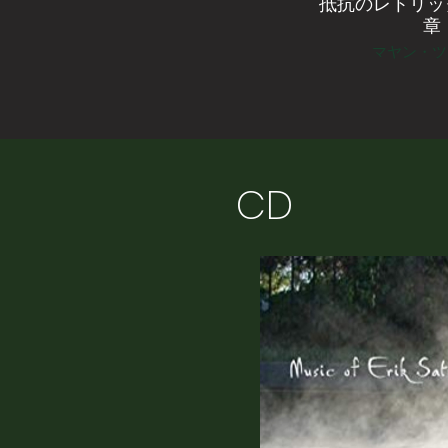
抵抗のレトリッ
章
マヤン・ツ
CD