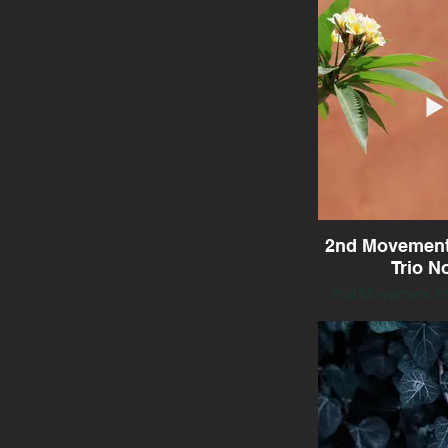
2nd Movement
Trio No
2nd Movement fro
Triptych - This Mir
Faces by Lera
performed by the 