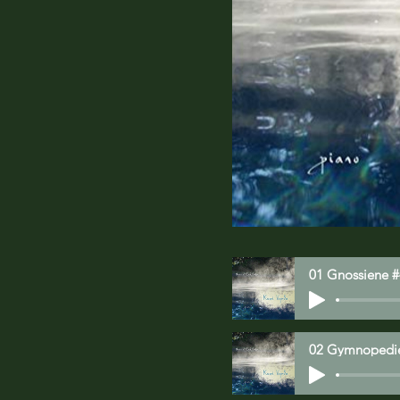
01 Gnossiene #
02 Gymnopedie