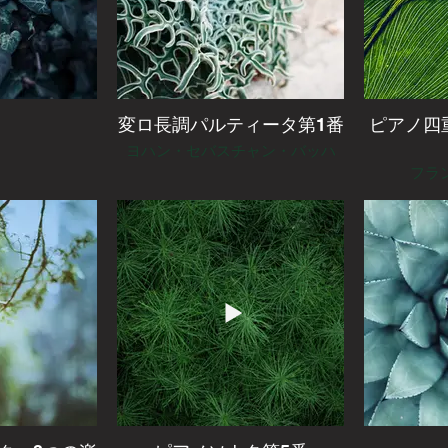
変ロ長調パルティータ第1番
ピアノ四
ヨハン・セバスチャン・バッハ
フラ