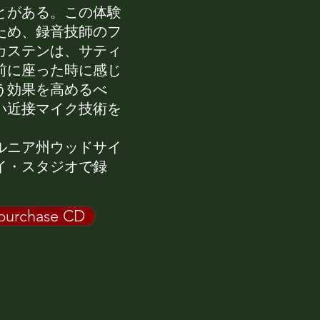
とがある。この体験
ため、録音技師のフ
カステンは、サティ
前に座った時に感じ
う効果を高めるべ
い近接マイク技術を
ルニア州ウッドサイ
イ・スタジオで録
purchase CD