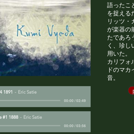
語ったこ
を捉える
リッツ・
が楽器の
たであろ
く、珍し
用いた。
カリフォ
ドのマカ
音。
4 1891
Eric Satie
00:00 / 02:49
 #1 1888
Eric Satie
00:00 / 03:56