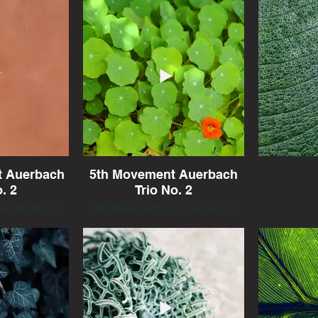
 Auerbach
5th Movement Auerbach
. 2
Trio No. 2
m Trio No. 2:
5th Movement from Trio No. 2:
ror With Three
Triptych - This Mirror With Three
 Auerbach,
Faces by Lera Auerbach,
Earhart Trio
performed by the Earhart Trio