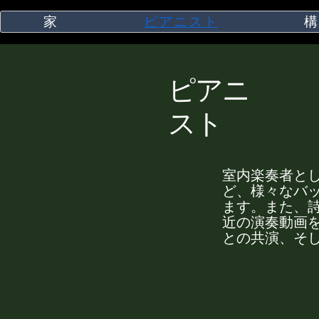
家
ピアニスト
構
ピアニ
スト
室内楽奏者と
ど、様々なバ
ます。また、
近の演奏動画
との共演、そ