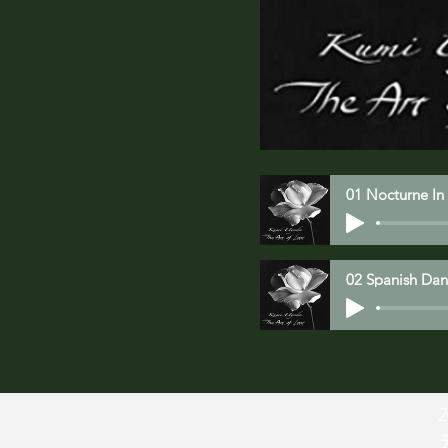
01 Nocturne In
02 Spanish Da